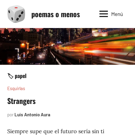
Saltar
poemas o menos
al
Menú
contenido
🏷️ papel
Esquirlas
Strangers
por
Luis Antonio Aura
febrero
14,
2025
Siempre supe que el futuro sería sin ti