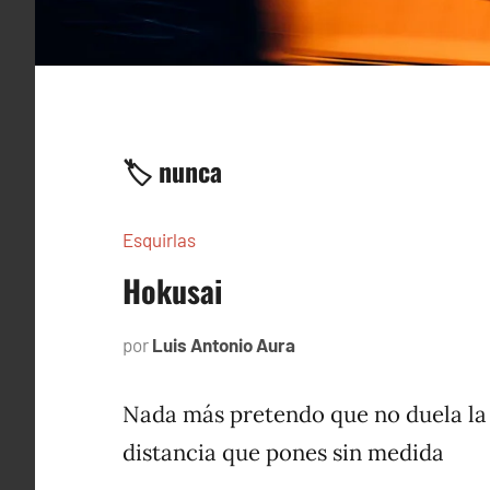
🏷️ nunca
Esquirlas
Hokusai
por
Luis Antonio Aura
enero
25,
2024
Nada más pretendo que no duela la
distancia que pones sin medida