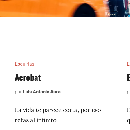
Esquirlas
E
Acrobat
por
Luis Antonio Aura
octubre
p
20,
2023
La vida te parece corta, por eso
E
retas al infinito
q