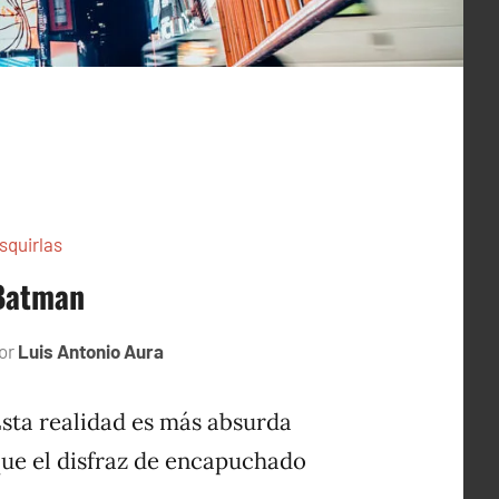
squirlas
Batman
or
Luis Antonio Aura
septiembre
13,
2023
sta realidad es más absurda
ue el disfraz de encapuchado