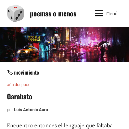
Saltar
poemas o menos
al
Menú
contenido
🏷️ movimiento
aún después
Garabato
por
Luis Antonio Aura
agosto
24,
2004
Encuentro entonces el lenguaje que faltaba