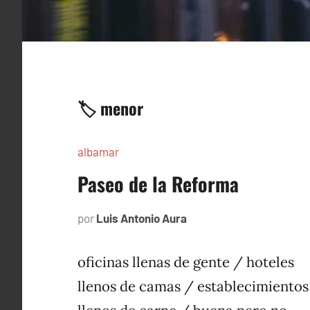
🏷️ menor
albamar
Paseo de la Reforma
por
Luis Antonio Aura
noviembre
20,
1996
oficinas llenas de gente / hoteles
llenos de camas / establecimientos