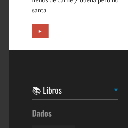
llenos de carne / buena pero no
santa
►
Dados