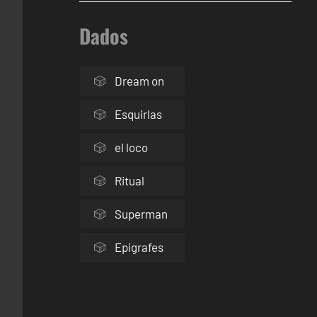
Dados
Dream on
Esquirlas
el loco
Ritual
Superman
Epígrafes