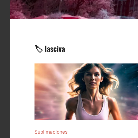
🏷️ lasciva
Sublimaciones