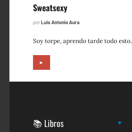
Sweatsexy
por
Luis Antonio Aura
junio
15,
2022
Soy torpe, aprendo tarde todo esto.
►