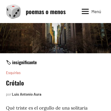
Saltar
poemas o menos
al
Menú
contenido
🏷️ insignificante
Esquirlas
Crótalo
por
Luis Antonio Aura
diciembre
16,
2023
Qué triste es el orgullo de una solitaria