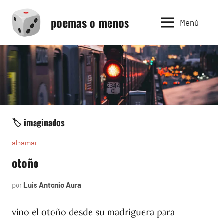
Saltar
poemas o menos
al
Menú
contenido
🏷️ imaginados
albamar
otoño
por
Luis Antonio Aura
noviembre
18,
1996
vino el otoño desde su madriguera para