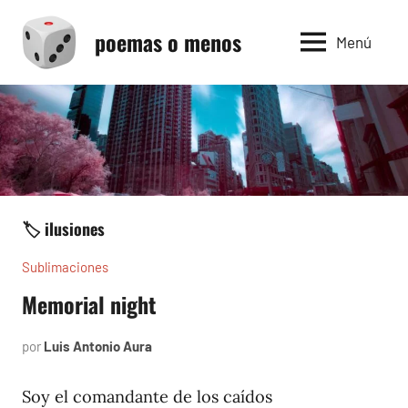
Saltar
poemas o menos
al
Menú
contenido
🏷️ ilusiones
Sublimaciones
Memorial night
por
Luis Antonio Aura
mayo
8,
2023
Soy el comandante de los caídos