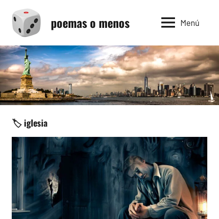
Saltar
poemas o menos
al
Menú
contenido
🏷️ iglesia