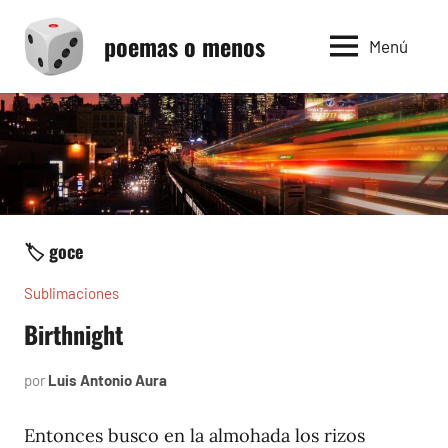
Saltar
poemas o menos
al
Menú
contenido
🏷️ goce
Sublimaciones
Birthnight
por
Luis Antonio Aura
junio
9,
2023
Entonces busco en la almohada los rizos