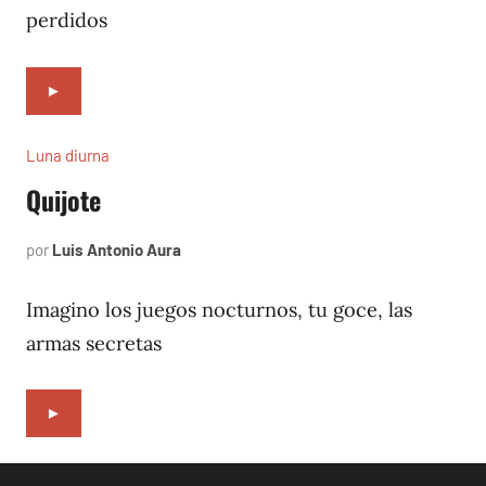
perdidos
►
Luna diurna
Quijote
por
Luis Antonio Aura
junio
4,
2002
Imagino los juegos nocturnos, tu goce, las
armas secretas
►