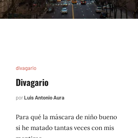
divagario
Divagario
por
Luis Antonio Aura
septiembre
7,
1996
Para qué la máscara de niño bueno
si he matado tantas veces con mis