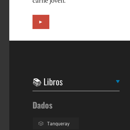
carne joven.
►
Dados
Tanqueray