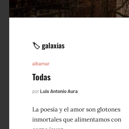
🏷️ galaxias
albamar
Todas
por
Luis Antonio Aura
noviembre
14,
1996
La poesía y el amor son glotones
inmortales que alimentamos con