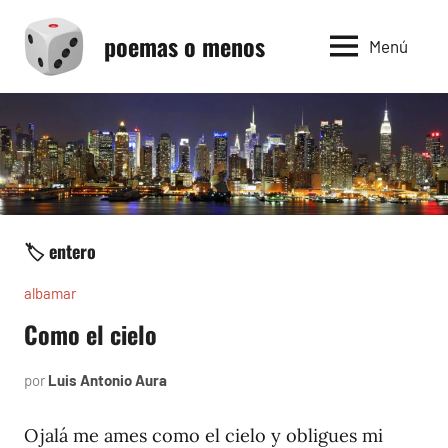
Saltar
poemas o menos
al
Menú
contenido
🏷️ entero
albamar
Como el cielo
por
Luis Antonio Aura
noviembre
29,
1996
Ojalá me ames como el cielo y obligues mi