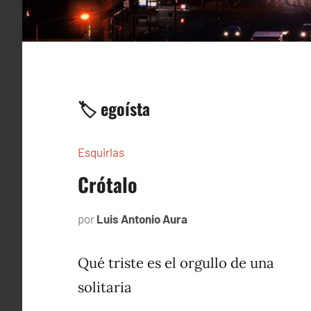
🏷️ egoísta
Esquirlas
Crótalo
por
Luis Antonio Aura
diciembre
16,
2023
Qué triste es el orgullo de una
solitaria