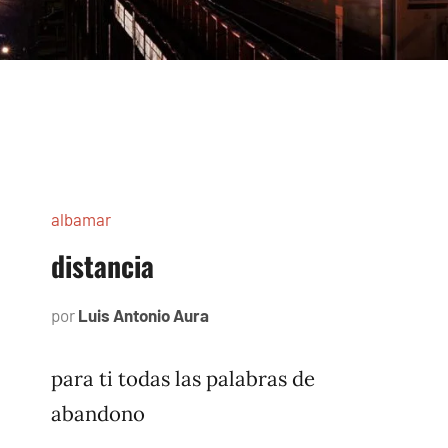
albamar
distancia
por
Luis Antonio Aura
noviembre
23,
1996
para ti todas las palabras de
abandono