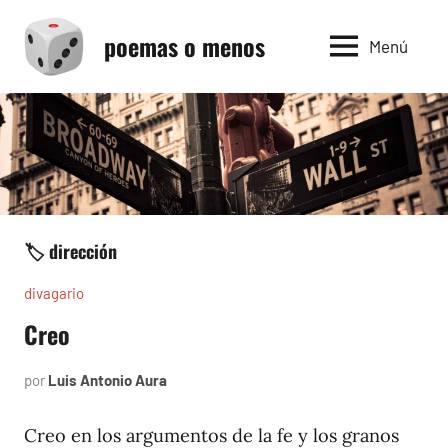
Saltar
poemas o menos
al
Menú
contenido
🏷️ dirección
divagario
Creo
por
Luis Antonio Aura
septiembre
8,
1996
Creo en los argumentos de la fe y los granos