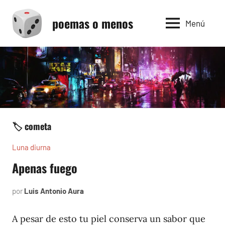
Saltar
poemas o menos
al
Menú
contenido
🏷️ cometa
Luna diurna
Apenas fuego
por
Luis Antonio Aura
mayo
4,
2002
A pesar de esto tu piel conserva un sabor que