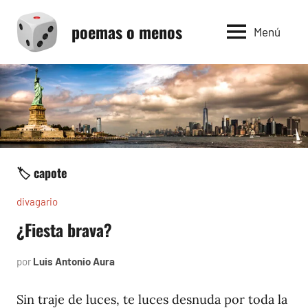
Saltar
poemas o menos
al
Menú
contenido
🏷️ capote
divagario
¿Fiesta brava?
por
Luis Antonio Aura
septiembre
2,
1994
Sin traje de luces, te luces desnuda por toda la