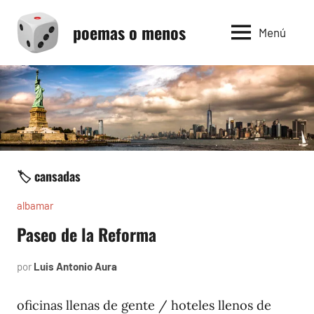
Saltar
poemas o menos
al
Menú
contenido
🏷️ cansadas
albamar
Paseo de la Reforma
por
Luis Antonio Aura
noviembre
20,
1996
oficinas llenas de gente / hoteles llenos de