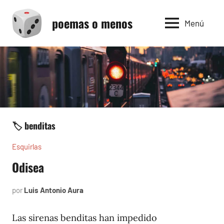
Saltar
poemas o menos
al
Menú
contenido
🏷️ benditas
Esquirlas
Odisea
por
Luis Antonio Aura
septiembre
27,
2024
Las sirenas benditas han impedido