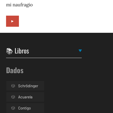
mi naufragio
►
Dados
Schrödinger
Acuarela
Contigo