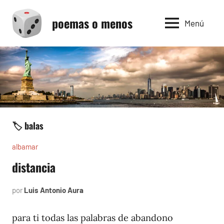
Saltar
poemas o menos
al
Menú
contenido
🏷️ balas
albamar
distancia
por
Luis Antonio Aura
noviembre
23,
1996
para ti todas las palabras de abandono