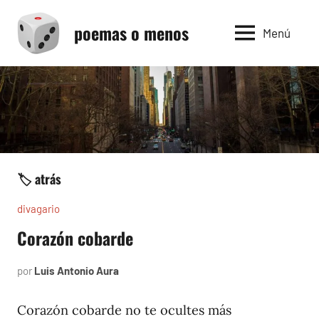
Saltar
poemas o menos
al
Menú
contenido
🏷️ atrás
divagario
Corazón cobarde
por
Luis Antonio Aura
abril
2,
1994
Corazón cobarde no te ocultes más