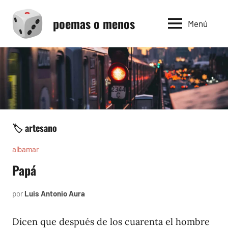
Saltar
poemas o menos
al
Menú
contenido
🏷️ artesano
albamar
Papá
por
Luis Antonio Aura
noviembre
22,
1996
Dicen que después de los cuarenta el hombre