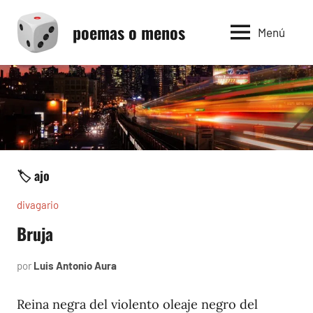
Saltar
poemas o menos
al
Menú
contenido
🏷️ ajo
divagario
Bruja
por
Luis Antonio Aura
septiembre
10,
1996
Reina negra del violento oleaje negro del