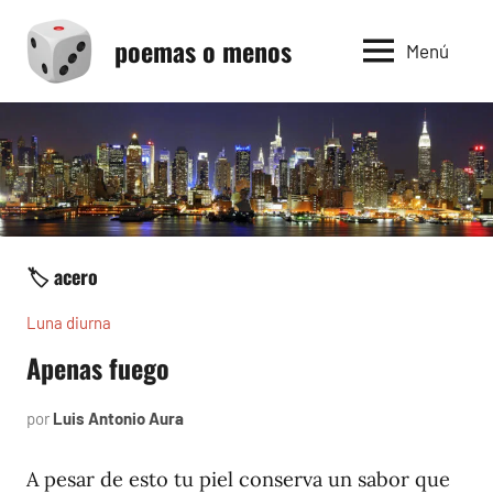
Saltar
poemas o menos
al
Menú
contenido
🏷️ acero
Luna diurna
Apenas fuego
por
Luis Antonio Aura
mayo
4,
2002
A pesar de esto tu piel conserva un sabor que