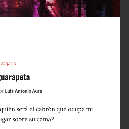
ivagario
guarapeta
or
Luis Antonio Aura
octubre
16,
1996
quién será el cabrón que ocupe mi
ugar sobre su cama?