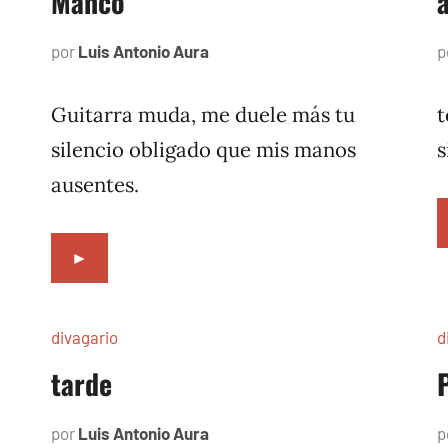
Manco
por
Luis Antonio Aura
octubre
p
5,
1996
Guitarra muda, me duele más tu
t
silencio obligado que mis manos
s
ausentes.
►
divagario
d
tarde
P
por
Luis Antonio Aura
octubre
p