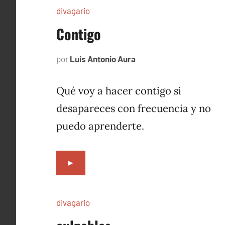
divagario
Contigo
por
Luis Antonio Aura
octubre
9,
1996
Qué voy a hacer contigo si
desapareces con frecuencia y no
puedo aprenderte.
►
divagario