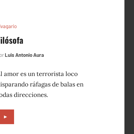
ivagario
Filósofa
or
Luis Antonio Aura
octubre
10,
1996
l amor es un terrorista loco
isparando ráfagas de balas en
odas direcciones.
►