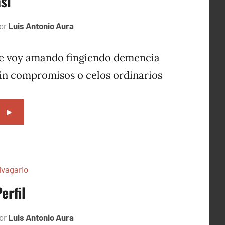
así
or
Luis Antonio Aura
octubre
4,
1996
e voy amando fingiendo demencia
in compromisos o celos ordinarios
►
ivagario
erfil
or
Luis Antonio Aura
octubre