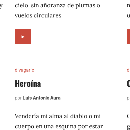
y
cielo, sin añoranza de plumas o
m
vuelos circulares
u
►
divagario
d
Heroína
por
Luis Antonio Aura
septiembre
p
9,
1996
Vendería mi alma al diablo o mi
C
cuerpo en una esquina por estar
g