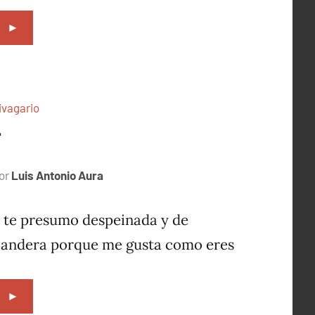
►
ivagario
T
or
Luis Antonio Aura
octubre
13,
1996
 te presumo despeinada y de
andera porque me gusta como eres
►