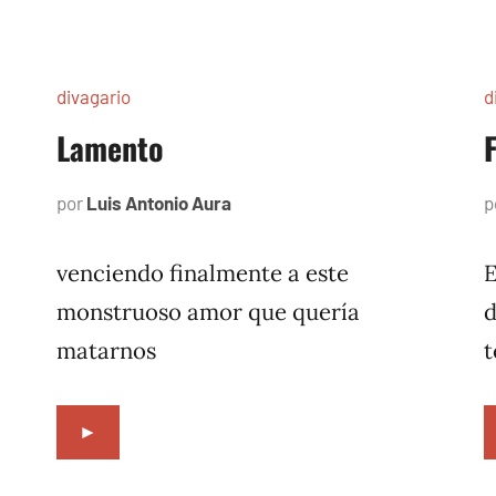
divagario
d
Lamento
por
Luis Antonio Aura
octubre
p
11,
1996
venciendo finalmente a este
E
monstruoso amor que quería
d
matarnos
t
►