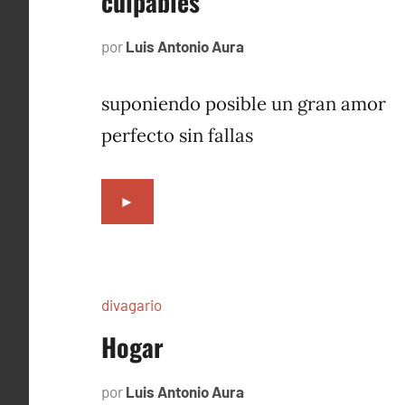
culpables
por
Luis Antonio Aura
octubre
6,
1996
suponiendo posible un gran amor
perfecto sin fallas
►
divagario
Hogar
por
Luis Antonio Aura
octubre