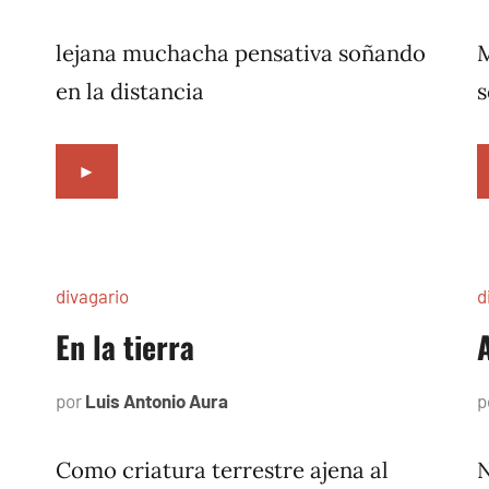
2,
1996
lejana muchacha pensativa soñando
M
en la distancia
s
►
divagario
d
En la tierra
por
Luis Antonio Aura
septiembre
p
12,
1996
Como criatura terrestre ajena al
N