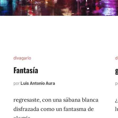
divagario
d
Fantasía
por
Luis Antonio Aura
octubre
p
17,
1996
regresaste, con una sábana blanca
¿
disfrazada como un fantasma de
l