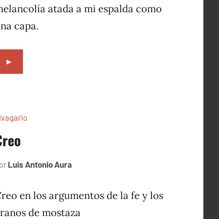
elancolía atada a mi espalda como
na capa.
►
ivagario
Creo
or
Luis Antonio Aura
septiembre
8,
1996
reo en los argumentos de la fe y los
ranos de mostaza