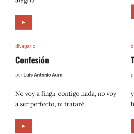
alegría
►
divagario
d
Confesión
por
Luis Antonio Aura
octubre
p
14,
1996
No voy a fingir contigo nada, no voy
y
a ser perfecto, ni trataré.
b
►