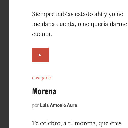
3,
1996
Siempre habías estado ahí y yo no
me daba cuenta, o no quería darme
cuenta.
►
divagario
Morena
por
Luis Antonio Aura
septiembre
13,
1996
Te celebro, a ti, morena, que eres