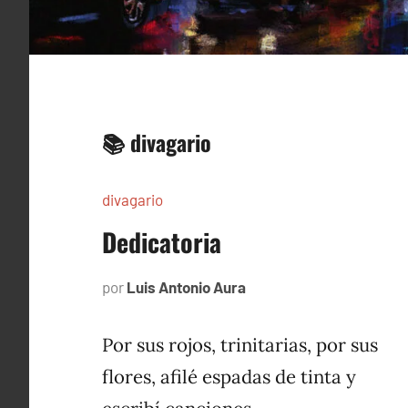
📚 divagario
divagario
Dedicatoria
por
Luis Antonio Aura
octubre
18,
1996
Por sus rojos, trinitarias, por sus
flores, afilé espadas de tinta y