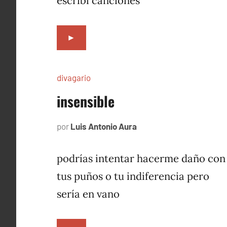
escribí canciones
►
divagario
insensible
por
Luis Antonio Aura
octubre
15,
1996
podrías intentar hacerme daño con
tus puños o tu indiferencia pero
sería en vano