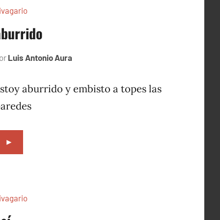
ivagario
aburrido
or
Luis Antonio Aura
octubre
7,
1996
stoy aburrido y embisto a topes las
paredes
►
ivagario