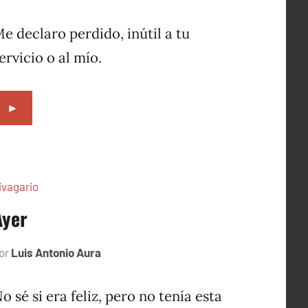
1,
1996
e declaro perdido, inútil a tu
ervicio o al mío.
►
ivagario
Ayer
or
Luis Antonio Aura
septiembre
11,
1996
o sé si era feliz, pero no tenía esta