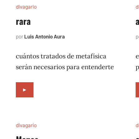
divagario
d
rara
por
Luis Antonio Aura
octubre
p
8,
1996
cuántos tratados de metafísica
e
serán necesarios para entenderte
►
divagario
d